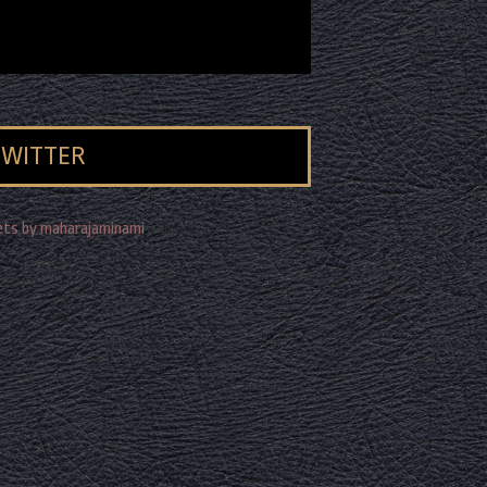
TWITTER
ts by maharajaminami