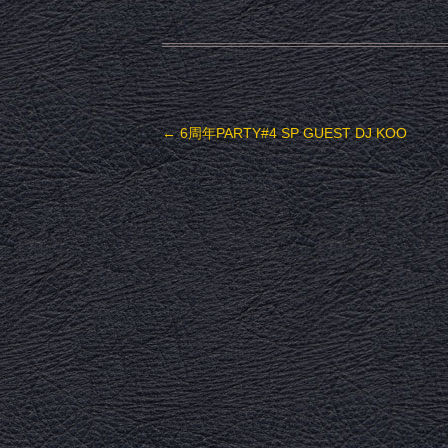
投稿ナビゲーション
←
6周年PARTY#4 SP GUEST DJ KOO