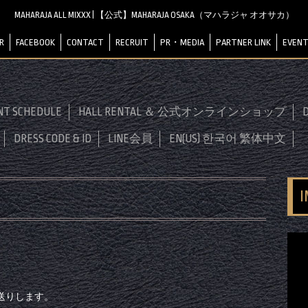
MAHARAJA ALL MIXXX | 【公式】MAHARAJA OSAKA（マハラジャ オオサカ）
R
FACEBOOK
CONTACT
RECRUIT
PR・MEDIA
PARTNER LINK
EVENT
NT SCHEDULE
HALL RENTAL ＆ 公式オンラインショップ
D
DRESS CODE & ID
LINE会員
EN(US) 한국어 繁体中文
送りします。