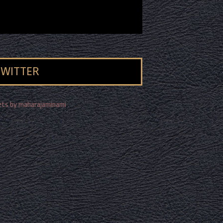
TWITTER
ts by maharajaminami