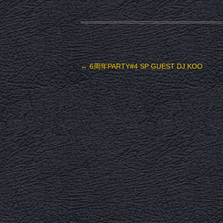
投稿ナビゲーション
←
6周年PARTY#4 SP GUEST DJ KOO