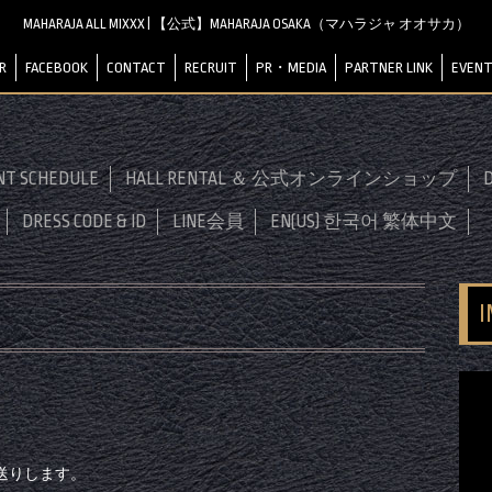
MAHARAJA ALL MIXXX | 【公式】MAHARAJA OSAKA（マハラジャ オオサカ）
R
FACEBOOK
CONTACT
RECRUIT
PR・MEDIA
PARTNER LINK
EVENT
NT SCHEDULE
HALL RENTAL ＆ 公式オンラインショップ
D
DRESS CODE & ID
LINE会員
EN(US) 한국어 繁体中文
送りします。