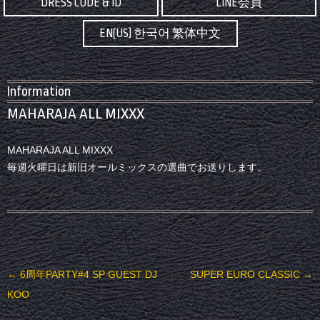
DRESS CODE & ID
LINE会員
EN(US) 한국어 繁体中文
Information
MAHARAJA ALL MIXXX
MAHARAJA ALL MIXXX
毎週火曜日は新旧オールミックスの選曲でお送りします。
投稿ナビゲーション
←
6周年PARTY#4 SP GUEST DJ
SUPER EURO CLASSIC
→
KOO