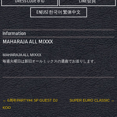
DRESS CODE & ID
LINE会員
EN(US) 한국어 繁体中文
Information
MAHARAJA ALL MIXXX
MAHARAJA ALL MIXXX
毎週火曜日は新旧オールミックスの選曲でお送りします。
投稿ナビゲーション
←
6周年PARTY#4 SP GUEST DJ
SUPER EURO CLASSIC
→
KOO