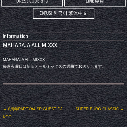
DRESS CODE & ID
LINE会員
EN(US) 한국어 繁体中文
Information
MAHARAJA ALL MIXXX
MAHARAJA ALL MIXXX
毎週火曜日は新旧オールミックスの選曲でお送りします。
投稿ナビゲーション
←
6周年PARTY#4 SP GUEST DJ
SUPER EURO CLASSIC
→
KOO