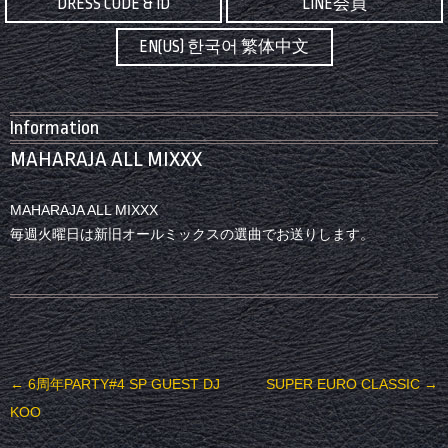
DRESS CODE & ID
LINE会員
EN(US) 한국어 繁体中文
Information
MAHARAJA ALL MIXXX
MAHARAJA ALL MIXXX
毎週火曜日は新旧オールミックスの選曲でお送りします。
投稿ナビゲーション
←
6周年PARTY#4 SP GUEST DJ
SUPER EURO CLASSIC
→
KOO