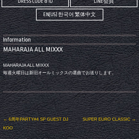
DRESS CODE & ID
LINE会員
EN(US) 한국어 繁体中文
Information
MAHARAJA ALL MIXXX
MAHARAJA ALL MIXXX
毎週火曜日は新旧オールミックスの選曲でお送りします。
投稿ナビゲーション
←
6周年PARTY#4 SP GUEST DJ
SUPER EURO CLASSIC
→
KOO