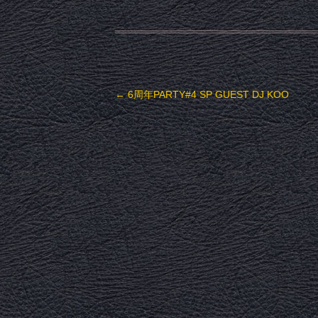
投稿ナビゲーション
←
6周年PARTY#4 SP GUEST DJ KOO