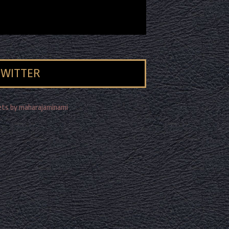
TWITTER
ts by maharajaminami