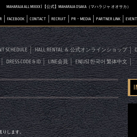
MAHARAJA ALL MIXXX | 【公式】MAHARAJA OSAKA（マハラジャ オオサカ）
R
FACEBOOK
CONTACT
RECRUIT
PR・MEDIA
PARTNER LINK
EVENT
NT SCHEDULE
HALL RENTAL ＆ 公式オンラインショップ
D
DRESS CODE & ID
LINE会員
EN(US) 한국어 繁体中文
送りします。