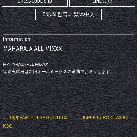
DRESS CODE & ID
LINE会員
EN(US) 한국어 繁体中文
Information
MAHARAJA ALL MIXXX
MAHARAJA ALL MIXXX
毎週火曜日は新旧オールミックスの選曲でお送りします。
投稿ナビゲーション
←
6周年PARTY#4 SP GUEST DJ
SUPER EURO CLASSIC
→
KOO