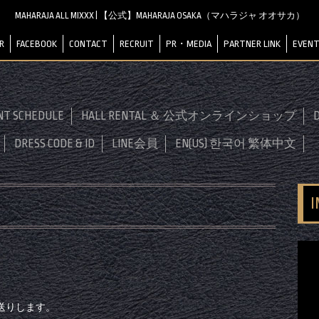
MAHARAJA ALL MIXXX | 【公式】MAHARAJA OSAKA（マハラジャ オオサカ）
R
FACEBOOK
CONTACT
RECRUIT
PR・MEDIA
PARTNER LINK
EVENT
NT SCHEDULE
HALL RENTAL ＆ 公式オンラインショップ
D
DRESS CODE & ID
LINE会員
EN(US) 한국어 繁体中文
送りします。