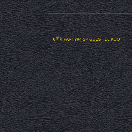
投稿ナビゲーション
←
6周年PARTY#4 SP GUEST DJ KOO