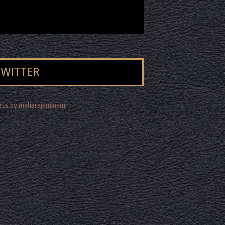
TWITTER
ts by maharajaminami