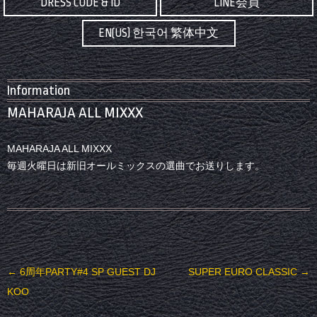
DRESS CODE & ID
LINE会員
EN(US) 한국어 繁体中文
Information
MAHARAJA ALL MIXXX
MAHARAJA ALL MIXXX
毎週火曜日は新旧オールミックスの選曲でお送りします。
投稿ナビゲーション
←
6周年PARTY#4 SP GUEST DJ
SUPER EURO CLASSIC
→
KOO