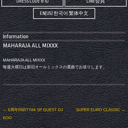
DRESS CODE & ID
LINE会員
EN(US) 한국어 繁体中文
Information
MAHARAJA ALL MIXXX
MAHARAJA ALL MIXXX
毎週火曜日は新旧オールミックスの選曲でお送りします。
投稿ナビゲーション
←
6周年PARTY#4 SP GUEST DJ
SUPER EURO CLASSIC
→
KOO