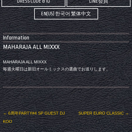
DRESS CODE & ID
LINE会員
EN(US) 한국어 繁体中文
Information
MAHARAJA ALL MIXXX
MAHARAJA ALL MIXXX
毎週火曜日は新旧オールミックスの選曲でお送りします。
投稿ナビゲーション
←
6周年PARTY#4 SP GUEST DJ
SUPER EURO CLASSIC
→
KOO