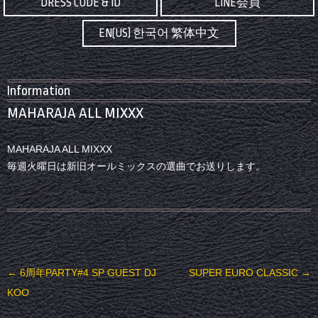
DRESS CODE & ID
LINE会員
EN(US) 한국어 繁体中文
Information
MAHARAJA ALL MIXXX
MAHARAJA ALL MIXXX
毎週火曜日は新旧オールミックスの選曲でお送りします。
投稿ナビゲーション
←
6周年PARTY#4 SP GUEST DJ
SUPER EURO CLASSIC
→
KOO