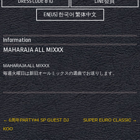
DRESS CODE & ID
LINE会員
EN(US) 한국어 繁体中文
Information
MAHARAJA ALL MIXXX
MAHARAJA ALL MIXXX
毎週火曜日は新旧オールミックスの選曲でお送りします。
投稿ナビゲーション
←
6周年PARTY#4 SP GUEST DJ
SUPER EURO CLASSIC
→
KOO