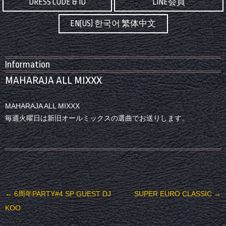
DRESS CODE & ID
LINE会員
EN(US) 한국어 繁体中文
Information
MAHARAJA ALL MIXXX
MAHARAJA ALL MIXXX
毎週火曜日は新旧オールミックスの選曲でお送りします。
投稿ナビゲーション
←
6周年PARTY#4 SP GUEST DJ
SUPER EURO CLASSIC
→
KOO