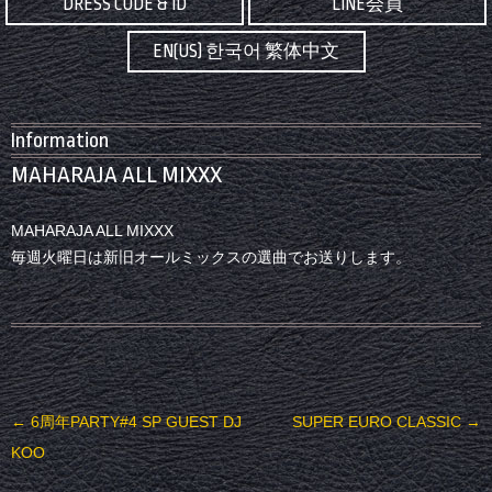
DRESS CODE & ID
LINE会員
EN(US) 한국어 繁体中文
Information
MAHARAJA ALL MIXXX
MAHARAJA ALL MIXXX
毎週火曜日は新旧オールミックスの選曲でお送りします。
投稿ナビゲーション
←
6周年PARTY#4 SP GUEST DJ
SUPER EURO CLASSIC
→
KOO