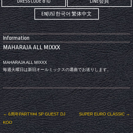
DRESS CODE & ID
LINE会員
EN(US) 한국어 繁体中文
Information
MAHARAJA ALL MIXXX
MAHARAJA ALL MIXXX
毎週火曜日は新旧オールミックスの選曲でお送りします。
投稿ナビゲーション
←
6周年PARTY#4 SP GUEST DJ
SUPER EURO CLASSIC
→
KOO