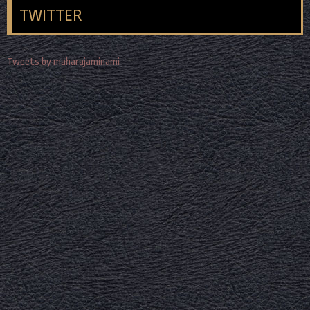
TWITTER
Tweets by maharajaminami