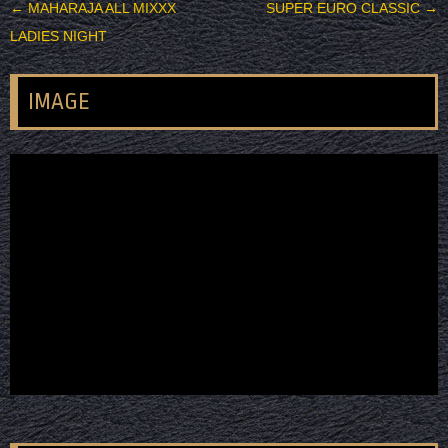
投稿ナビゲーション
←
MAHARAJA ALL MIXXX
SUPER EURO CLASSIC
→
LADIES NIGHT
IMAGE