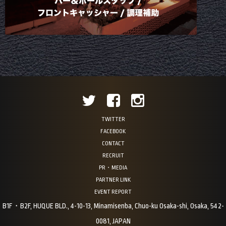
TWITTER
FACEBOOK
CONTACT
RECRUIT
PR・MEDIA
PARTNER LINK
EVENT REPORT
B1F・B2F, HUQUE BLD., 4-10-13, Minamisenba, Chuo-ku Osaka-shi, Osaka, 542-
0081, JAPAN