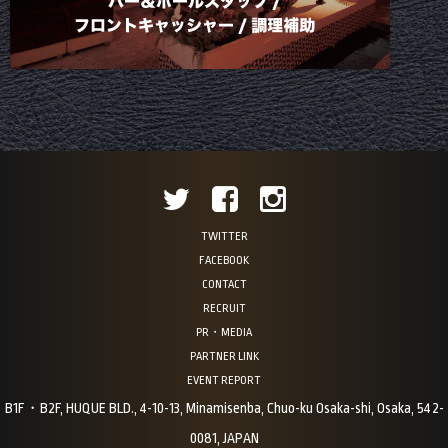
TWITTER
FACEBOOK
CONTACT
RECRUIT
PR・MEDIA
PARTNER LINK
EVENT REPORT
B1F・B2F, HUQUE BLD., 4-10-13, Minamisenba, Chuo-ku Osaka-shi, Osaka, 542-
0081, JAPAN