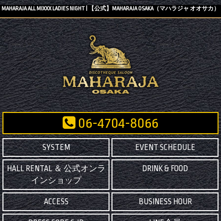
MAHARAJA ALL MIXXX LADIES NIGHT | 【公式】MAHARAJA OSAKA（マハラジャ オオサカ）
06-4704-8066
SYSTEM
EVENT SCHEDULE
HALL RENTAL ＆ 公式オンラ
DRINK & FOOD
インショップ
ACCESS
BUSINESS HOUR