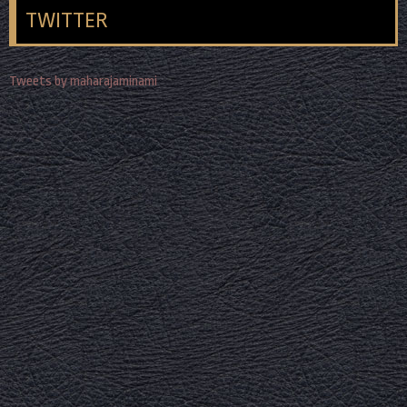
TWITTER
Tweets by maharajaminami