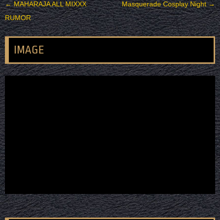
投稿ナビゲーション
←
MAHARAJA ALL MIXXX
Masquerade Cosplay Night
→
RUMOR
IMAGE