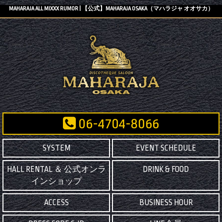
MAHARAJA ALL MIXXX RUMOR | 【公式】MAHARAJA OSAKA（マハラジャ オオサカ）
06-4704-8066
SYSTEM
EVENT SCHEDULE
HALL RENTAL ＆ 公式オンラ
DRINK & FOOD
インショップ
ACCESS
BUSINESS HOUR