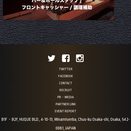
TWITTER
FACEBOOK
CONTACT
RECRUIT
PR・MEDIA
PARTNER LINK
EVENT REPORT
B1F・B2F, HUQUE BLD., 4-10-13, Minamisenba, Chuo-ku Osaka-shi, Osaka, 542-
0081, JAPAN