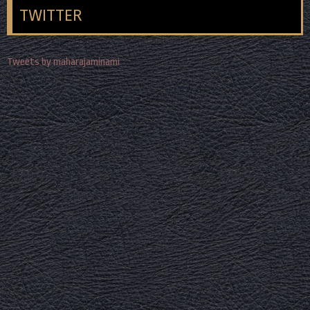
TWITTER
Tweets by maharajaminami