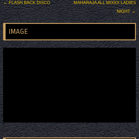
投稿ナビゲーション
←
FLASH BACK DISCO
MAHARAJA ALL MIXXX LADIES
NIGHT
→
IMAGE