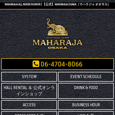
MAHARAJA ALL MIXXX RUMOR | 【公式】MAHARAJA OSAKA（マハラジャ オオサカ）
06-4704-8066
SYSTEM
EVENT SCHEDULE
HALL RENTAL ＆ 公式オンラ
DRINK & FOOD
インショップ
ACCESS
BUSINESS HOUR