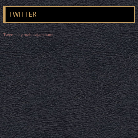
TWITTER
Tweets by maharajaminami