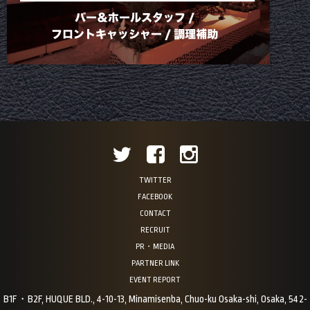
TWITTER
FACEBOOK
CONTACT
RECRUIT
PR・MEDIA
PARTNER LINK
EVENT REPORT
B1F・B2F, HUQUE BLD., 4-10-13, Minamisenba, Chuo-ku Osaka-shi, Osaka, 542-