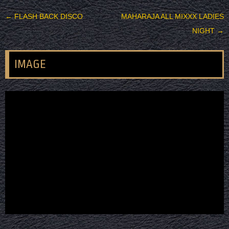
投稿ナビゲーション
←
FLASH BACK DISCO
MAHARAJA ALL MIXXX LADIES
NIGHT
→
IMAGE