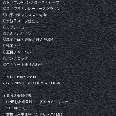
◎トリプルAランクローストビーフ
◎魚サワラのカレーソースグラタン
◎山芋の天ぷら めんつゆ味
◎水餃子スープ仕立て
◎カプレーゼ
◎焼きナポリタン
◎鳥モモ肉の唐揚げ ぽん酢和え
◎韓国チヂミ
◎五目チャーハン
◎パンナコッタ
◎色々ケーキ盛り合わせ
OPEN 19:00〜28:00
70’s 〜 90’s DISCO HIT’S & TOP 40
▼ＳＮＳ会員特典
「LINEお友達登録」「各ＳＮＳフォロー」で
「21：00まで」
女性…入場無料（１ドリンク別途）