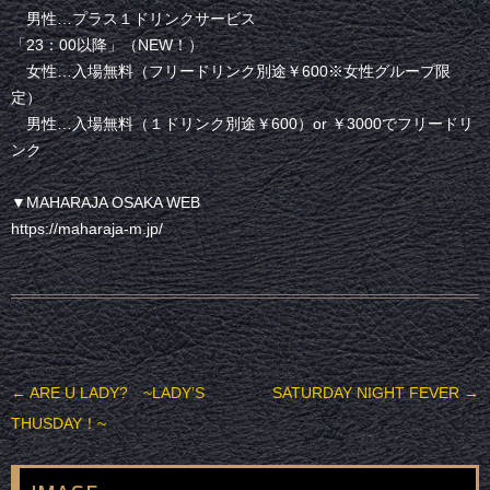
男性…プラス１ドリンクサービス
「23：00以降」（NEW！）
女性…入場無料（フリードリンク別途￥600※女性グループ限
定）
男性…入場無料（１ドリンク別途￥600）or ￥3000でフリードリ
ンク
▼MAHARAJA OSAKA WEB
https://maharaja-m.jp/
投稿ナビゲーション
←
ARE U LADY? ~LADY’S
SATURDAY NIGHT FEVER
→
THUSDAY！~