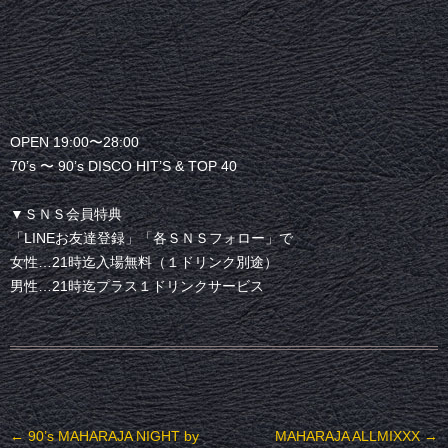
OPEN 19:00〜28:00
70’s 〜 90’s DISCO HIT’S & TOP 40
▼ＳＮＳ会員特典
「LINEお友達登録」「各ＳＮＳフォロー」で
女性…21時迄入場無料（１ドリンク別途）
男性…21時迄プラス１ドリンクサービス
投稿ナビゲーション
←
90’s MAHARAJA NIGHT by
MAHARAJA ALLMIXXX
→