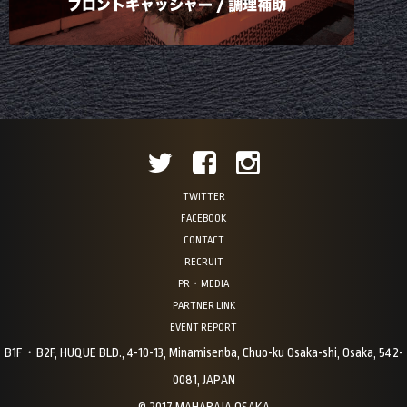
TWITTER
FACEBOOK
CONTACT
RECRUIT
PR・MEDIA
PARTNER LINK
EVENT REPORT
B1F・B2F, HUQUE BLD., 4-10-13, Minamisenba, Chuo-ku Osaka-shi, Osaka, 542-
0081, JAPAN
© 2017 MAHARAJA OSAKA