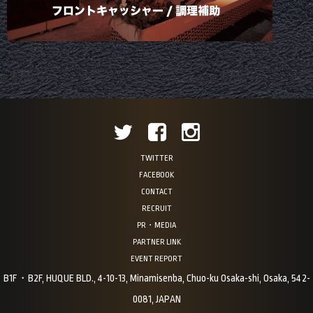
TWITTER
FACEBOOK
CONTACT
RECRUIT
PR・MEDIA
PARTNER LINK
EVENT REPORT
B1F・B2F, HUQUE BLD., 4-10-13, Minamisenba, Chuo-ku Osaka-shi, Osaka, 542-
0081, JAPAN