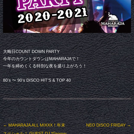
大晦日COUNT DOWN PARTY
今年のカウントダウンはMAHARAJAで！
一年を締めくくる特別な夜を盛り上がろう！
80’s 〜 90’s DISCO HIT’S & TOP 40
投稿ナビゲーション
←
MAHARAJA ALL MIXXX！年末
NEO DISCO FRIDAY
→
スペシャル！ GUEST DJ *Groovy