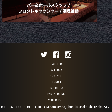
TWITTER
FACEBOOK
CONTACT
RECRUIT
PR・MEDIA
PARTNER LINK
EVENT REPORT
B1F・B2F, HUQUE BLD., 4-10-13, Minamisenba, Chuo-ku Osaka-shi, Osaka, 542-