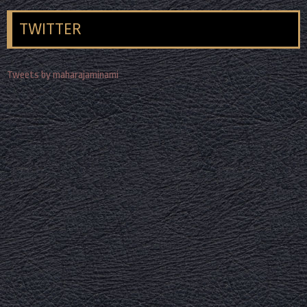
TWITTER
Tweets by maharajaminami