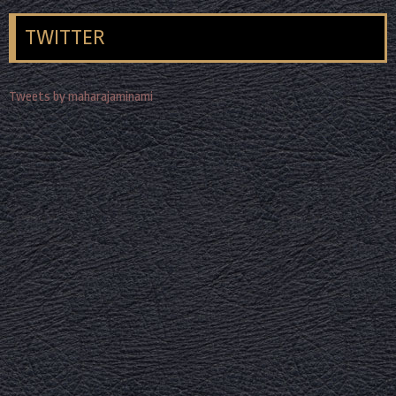
TWITTER
Tweets by maharajaminami