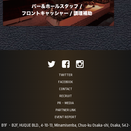
TWITTER
FACEBOOK
CONTACT
RECRUIT
PR・MEDIA
PARTNER LINK
EVENT REPORT
B1F・B2F, HUQUE BLD., 4-10-13, Minamisenba, Chuo-ku Osaka-shi, Osaka, 542-