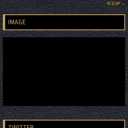
年玉SP
→
IMAGE
TWITTER