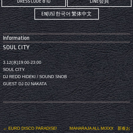
DRESS CODE & ID
LINE会員
EN(US) 한국어 繁体中文
Information
SOUL CITY
3.12(水)19:00-23:00
SOUL CITY
DJ REDD HIDEKI / SOUND SNOB
GUEST DJ DJ NAKATA
投稿ナビゲーション
←
EURO DISCO PARADISE!
MAHARAJA ALL MIXXX 新春お