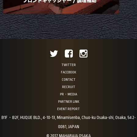
TWITTER
FACEBOOK
CONTACT
RECRUIT
PR・MEDIA
PARTNER LINK
EVENT REPORT
B1F・B2F, HUQUE BLD., 4-10-13, Minamisenba, Chuo-ku Osaka-shi, Osaka, 542-
0081, JAPAN
© 2017 MAHARAJA OSAKA