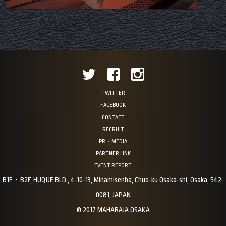
TWITTER
FACEBOOK
CONTACT
RECRUIT
PR・MEDIA
PARTNER LINK
EVENT REPORT
B1F・B2F, HUQUE BLD., 4-10-13, Minamisenba, Chuo-ku Osaka-shi, Osaka, 542-
0081, JAPAN
© 2017 MAHARAJA OSAKA