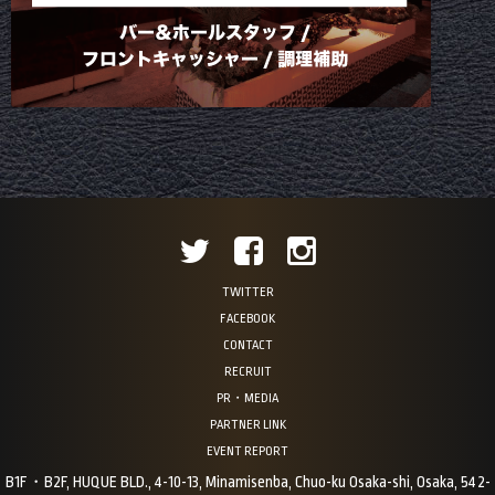
TWITTER
FACEBOOK
CONTACT
RECRUIT
PR・MEDIA
PARTNER LINK
EVENT REPORT
B1F・B2F, HUQUE BLD., 4-10-13, Minamisenba, Chuo-ku Osaka-shi, Osaka, 542-