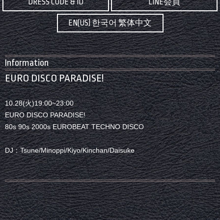
DRESS CODE & ID
LINE会員
EN(US) 한국어 繁体中文
Information
EURO DISCO PARADISE!
10.28(火)19:00~23:00
EURO DISCO PARADISE!
80s 90s 2000s EUROBEAT TECHNO DISCO
DJ：Tsune/Minoppi/Kiyo/Kinchan/Daisuke