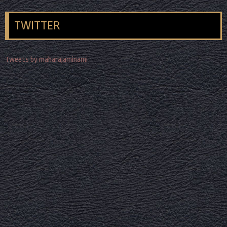
TWITTER
Tweets by maharajaminami