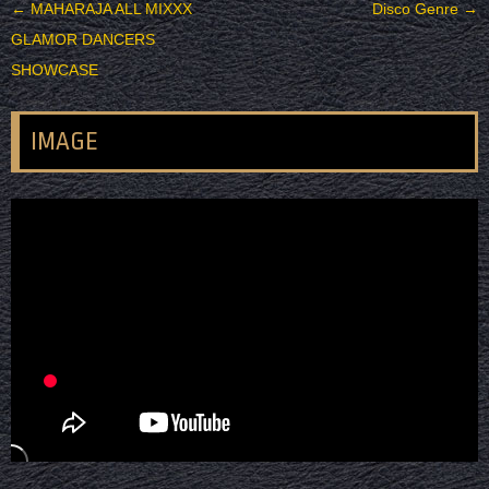
投稿ナビゲーション
←
MAHARAJA ALL MIXXX
Disco Genre
→
GLAMOR DANCERS
SHOWCASE
IMAGE