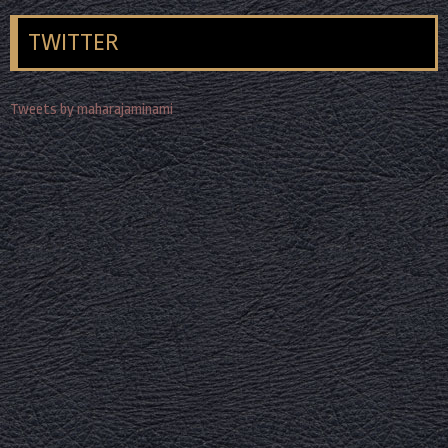
TWITTER
Tweets by maharajaminami