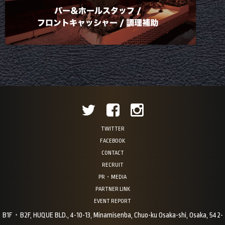
TWITTER
FACEBOOK
CONTACT
RECRUIT
PR・MEDIA
PARTNER LINK
EVENT REPORT
B1F・B2F, HUQUE BLD., 4-10-13, Minamisenba, Chuo-ku Osaka-shi, Osaka, 542-