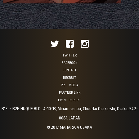
TWITTER
FACEBOOK
CONTACT
RECRUIT
PR・MEDIA
PARTNER LINK
EVENT REPORT
B1F・B2F, HUQUE BLD., 4-10-13, Minamisenba, Chuo-ku Osaka-shi, Osaka, 542-
0081, JAPAN
© 2017 MAHARAJA OSAKA