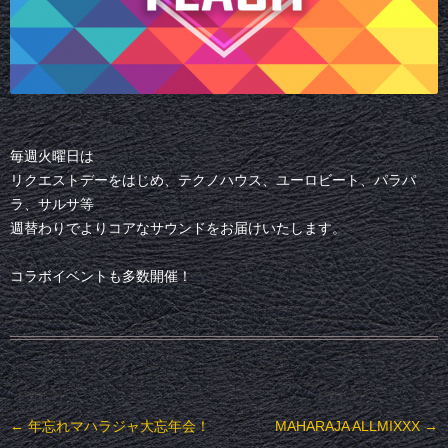
毎週火曜日は
リクエストデーをはじめ、テクノハウス、ユーロビート、パラパ
ラ、サルサ等
週替わりでよりコアなサウンドをお届けいたします。
コラボイベントも多数開催！
投稿ナビゲーション
←
年忘れマハラジャ大忘年会！
MAHARAJA ALLMIXXX
→