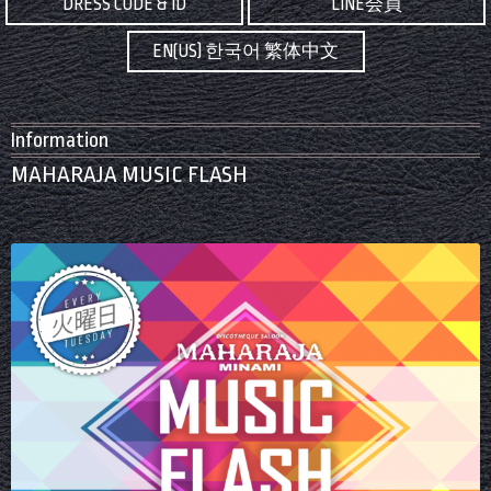
DRESS CODE & ID
LINE会員
EN(US) 한국어 繁体中文
Information
MAHARAJA MUSIC FLASH