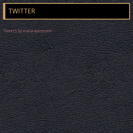
TWITTER
Tweets by maharajaminami