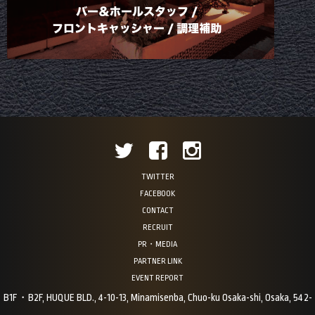
TWITTER
FACEBOOK
CONTACT
RECRUIT
PR・MEDIA
PARTNER LINK
EVENT REPORT
B1F・B2F, HUQUE BLD., 4-10-13, Minamisenba, Chuo-ku Osaka-shi, Osaka, 542-