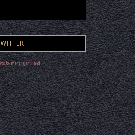
TWITTER
ts by maharajaminami