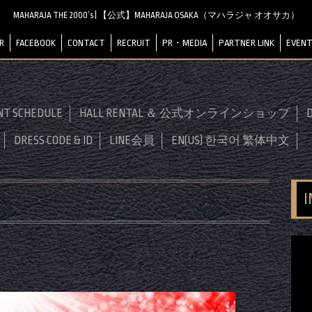
MAHARAJA THE 2000’s | 【公式】MAHARAJA OSAKA（マハラジャ オオサカ）
R
FACEBOOK
CONTACT
RECRUIT
PR・MEDIA
PARTNER LINK
EVENT
NT SCHEDULE
HALL RENTAL ＆ 公式オンラインショップ
D
DRESS CODE & ID
LINE会員
EN(US) 한국어 繁体中文