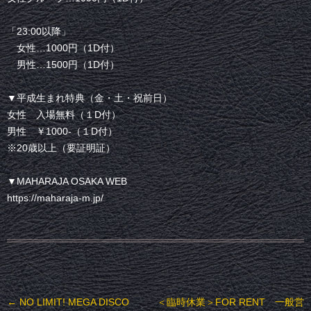
「23:00以降」
女性…1000円（1D付）
男性…1500円（1D付）
▼平成生まれ特典（金・土・祝前日）
女性 入場無料（１D付）
男性 ￥1000-（１D付）
※20歳以上（要証明証）
▼MAHARAJA OSAKA WEB
https://maharaja-m.jp/
投稿ナビゲーション
←
NO LIMIT! MEGA DISCO
＜臨時休業＞FOR RENT 一般営