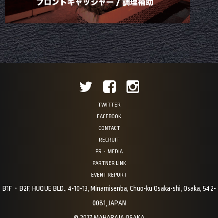
TWITTER
FACEBOOK
CONTACT
RECRUIT
PR・MEDIA
PARTNER LINK
EVENT REPORT
B1F・B2F, HUQUE BLD., 4-10-13, Minamisenba, Chuo-ku Osaka-shi, Osaka, 542-
0081, JAPAN
© 2017 MAHARAJA OSAKA