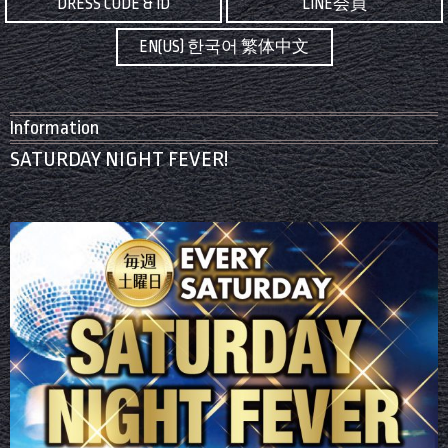
DRESS CODE & ID
LINE会員
EN(US) 한국어 繁体中文
Information
SATURDAY NIGHT FEVER!