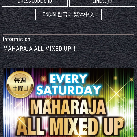
DRESS CODE & ID
LINE会員
EN(US) 한국어 繁体中文
Information
MAHARAJA ALL MIXED UP！