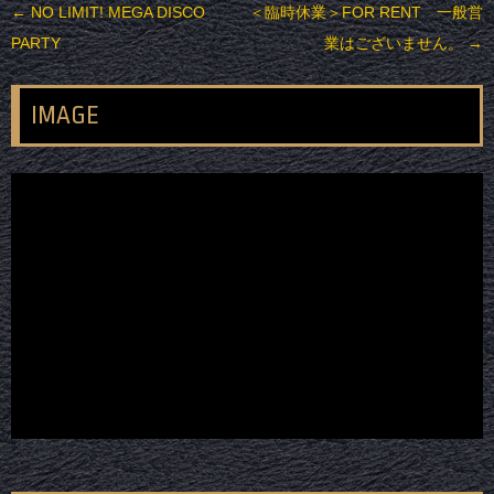
投稿ナビゲーション
←
NO LIMIT! MEGA DISCO
＜臨時休業＞FOR RENT 一般営
PARTY
業はございません。
→
IMAGE