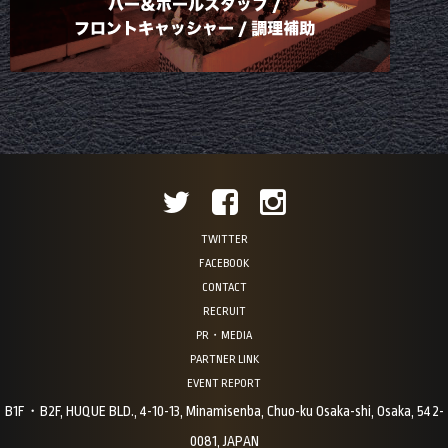
TWITTER
FACEBOOK
CONTACT
RECRUIT
PR・MEDIA
PARTNER LINK
EVENT REPORT
B1F・B2F, HUQUE BLD., 4-10-13, Minamisenba, Chuo-ku Osaka-shi, Osaka, 542-
0081, JAPAN