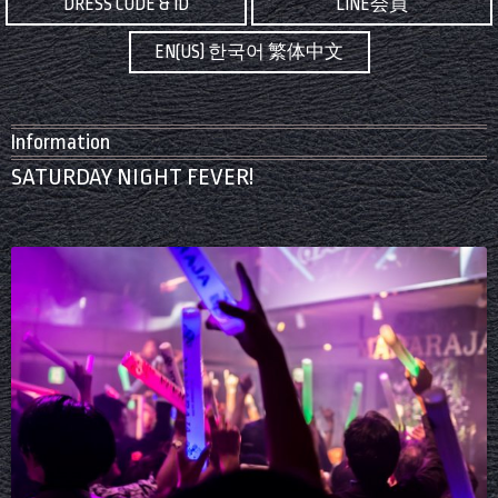
DRESS CODE & ID
LINE会員
EN(US) 한국어 繁体中文
Information
SATURDAY NIGHT FEVER!