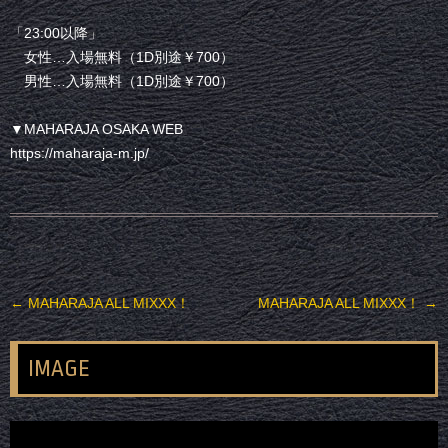
「23:00以降」
女性…入場無料（1D別途￥700）
男性…入場無料（1D別途￥700）
▼MAHARAJA OSAKA WEB
https://maharaja-m.jp/
投稿ナビゲーション
←
MAHARAJA ALL MIXXX！
MAHARAJA ALL MIXXX！
→
IMAGE