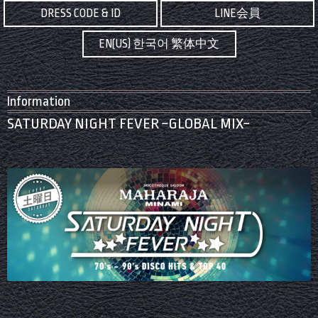
DRESS CODE & ID
LINE会員
EN(US) 한국어 繁体中文
Information
SATURDAY NIGHT FEVER ~GLOBAL MIX~