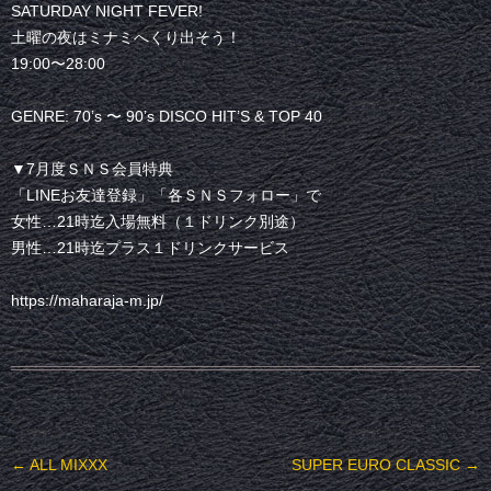
SATURDAY NIGHT FEVER!
土曜の夜はミナミへくり出そう！
19:00〜28:00
GENRE: 70’s 〜 90’s DISCO HIT’S & TOP 40
▼7月度ＳＮＳ会員特典
「LINEお友達登録」「各ＳＮＳフォロー」で
女性…21時迄入場無料（１ドリンク別途）
男性…21時迄プラス１ドリンクサービス
https://maharaja-m.jp/
投稿ナビゲーション
←
ALL MIXXX
SUPER EURO CLASSIC
→