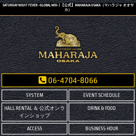
SATURDAY NIGHT FEVER ~GLOBAL MIX~ | 【公式】MAHARAJA OSAKA（マハラジャ オオサ
カ）
06-4704-8066
SYSTEM
EVENT SCHEDULE
HALL RENTAL ＆ 公式オンラ
DRINK & FOOD
インショップ
ACCESS
BUSINESS HOUR