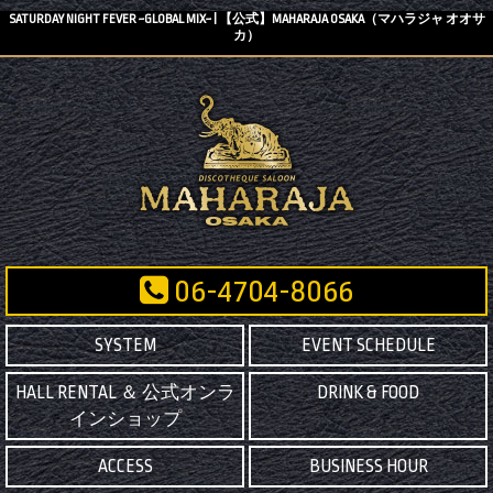
SATURDAY NIGHT FEVER ~GLOBAL MIX~ | 【公式】MAHARAJA OSAKA（マハラジャ オオサ
カ）
06-4704-8066
SYSTEM
EVENT SCHEDULE
HALL RENTAL ＆ 公式オンラ
DRINK & FOOD
インショップ
ACCESS
BUSINESS HOUR