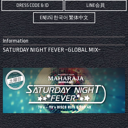
DRESS CODE & ID
LINE会員
EN(US) 한국어 繁体中文
Information
SATURDAY NIGHT FEVER ~GLOBAL MIX~