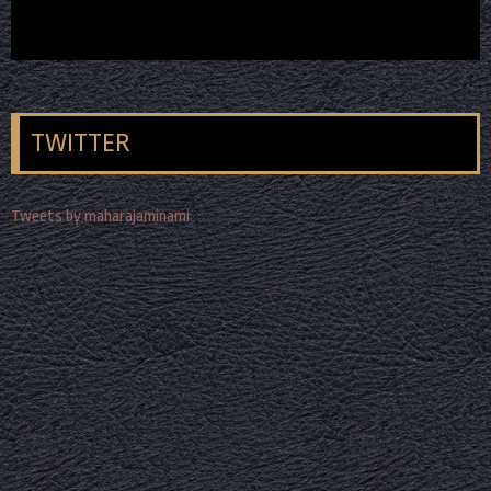
TWITTER
Tweets by maharajaminami