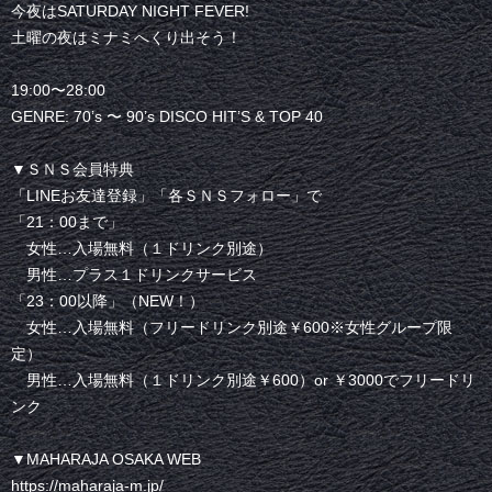
今夜はSATURDAY NIGHT FEVER!
土曜の夜はミナミへくり出そう！
19:00〜28:00
GENRE: 70’s 〜 90’s DISCO HIT’S & TOP 40
▼ＳＮＳ会員特典
「LINEお友達登録」「各ＳＮＳフォロー」で
「21：00まで」
女性…入場無料（１ドリンク別途）
男性…プラス１ドリンクサービス
「23：00以降」（NEW！）
女性…入場無料（フリードリンク別途￥600※女性グループ限
定）
男性…入場無料（１ドリンク別途￥600）or ￥3000でフリードリ
ンク
▼MAHARAJA OSAKA WEB
https://maharaja-m.jp/