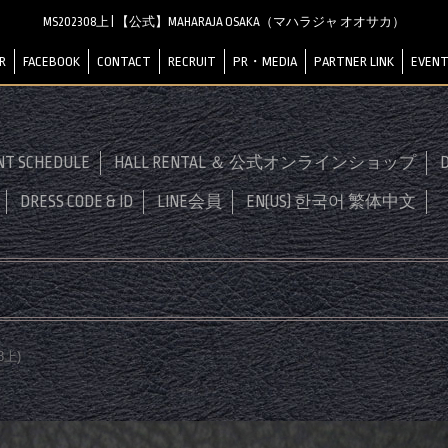
MS202308上 | 【公式】MAHARAJA OSAKA（マハラジャ オオサカ）
R
FACEBOOK
CONTACT
RECRUIT
PR・MEDIA
PARTNER LINK
EVENT
NT SCHEDULE
HALL RENTAL ＆ 公式オンラインショップ
D
DRESS CODE & ID
LINE会員
EN(US) 한국어 繁体中文
08上
)