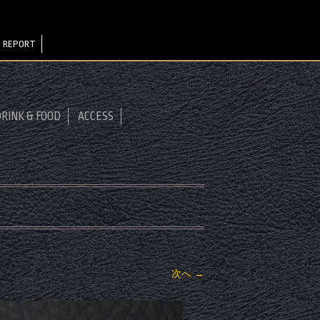
 REPORT
RINK & FOOD
ACCESS
次へ →