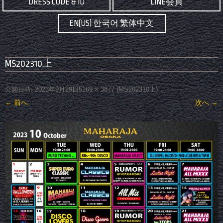
DRESS CODE & ID
LINE会員
EN(US) 한국어 繁体中文
MS202310上
公開日時:
2023年9月29日
5169 × 3877
(
MS202310上
)
← 前へ
次へ →