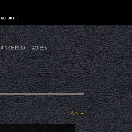
 REPORT
RINK & FOOD
ACCESS
次へ →