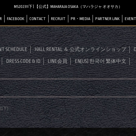
MS202311下 | 【公式】MAHARAJA OSAKA（マハラジャ オオサカ）
R
FACEBOOK
CONTACT
RECRUIT
PR・MEDIA
PARTNER LINK
EVENT
NT SCHEDULE
HALL RENTAL ＆ 公式オンラインショップ
D
DRESS CODE & ID
LINE会員
EN(US) 한국어 繁体中文
11下
)