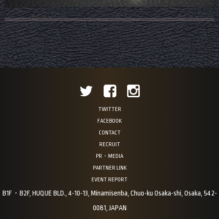
TWITTER
FACEBOOK
CONTACT
RECRUIT
PR・MEDIA
PARTNER LINK
EVENT REPORT
B1F・B2F, HUQUE BLD., 4-10-13, Minamisenba, Chuo-ku Osaka-shi, Osaka, 542-
0081, JAPAN