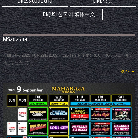
DRESS CODE & ID
LINE会員
EN(US) 한국어 繁体中文
MS202509
公開日時:
2025年8月29日
2169 × 3254
(
９月度マンスリースケジュール完
成しました！
)
次へ →