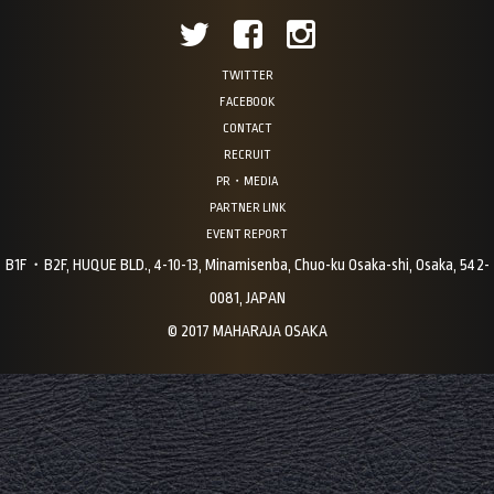
TWITTER
FACEBOOK
CONTACT
RECRUIT
PR・MEDIA
PARTNER LINK
EVENT REPORT
B1F・B2F, HUQUE BLD., 4-10-13, Minamisenba, Chuo-ku Osaka-shi, Osaka, 542-
0081, JAPAN
© 2017 MAHARAJA OSAKA