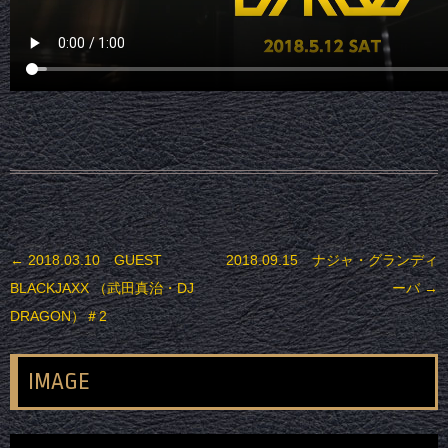
投稿ナビゲーション
←
2018.03.10 GUEST
2018.09.15 ナジャ・グランディ
BLACKJAXX （武田真治・DJ
ーバ
→
DRAGON）＃2
IMAGE