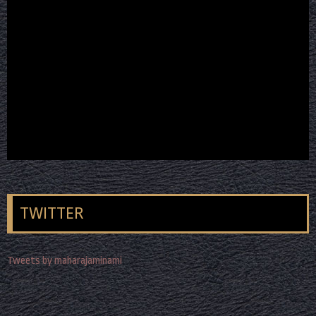
TWITTER
Tweets by maharajaminami