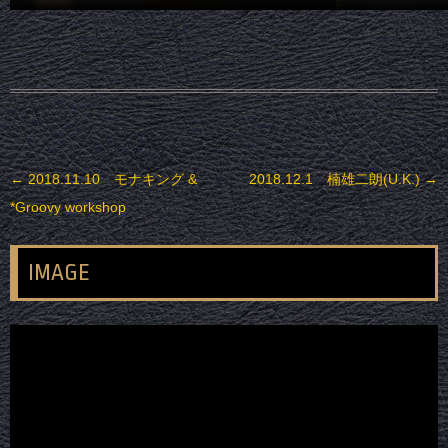
投稿ナビゲーション
←
2018.11.10 モナキング &
2018.12.1 楠雄二朗(U.K.)
→
*Groovy workshop
IMAGE