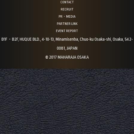
CONTACT
RECRUIT
PR・MEDIA
PARTNER LINK
EVENT REPORT
B1F・B2F, HUQUE BLD., 4-10-13, Minamisenba, Chuo-ku Osaka-shi, Osaka, 542-
0081, JAPAN
© 2017 MAHARAJA OSAKA