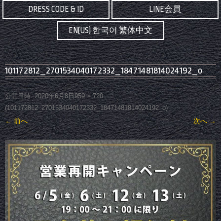
DRESS CODE & ID
LINE会員
EN(US) 한국어 繁体中文
101172812_2701534040172332_18471481814024192_o
公開日時:
2020年6月8日
959 × 720
(
101172812_2701534040172332_18471481814024192_o
)
← 前へ
次へ →