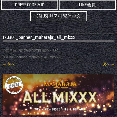
DRESS CODE & ID
LINE会員
EN(US) 한국어 繁体中文
170301_banner_maharaja_all_mixxx
公開日時:
2017年2月27日
1020 × 380
(
170301_banner_maharaja_all_mixxx
)
← 前へ
次へ →