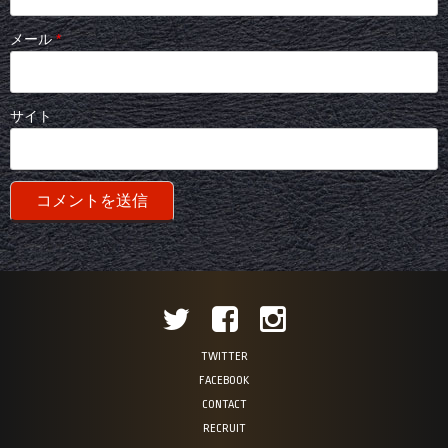
メール
*
サイト
TWITTER
FACEBOOK
CONTACT
RECRUIT