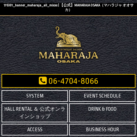
170301_banner_maharaja_all_mixxx | 【公式】MAHARAJA OSAKA（マハラジャ オオサ
カ）
06-4704-8066
SYSTEM
EVENT SCHEDULE
HALL RENTAL ＆ 公式オンラ
DRINK & FOOD
インショップ
ACCESS
BUSINESS HOUR