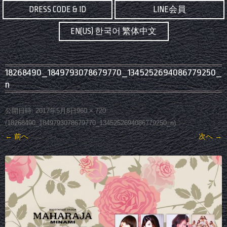
DRESS CODE & ID
LINE会員
EN(US) 한국어 繁体中文
18268490_1849793078679770_1345252694086779250_
n
公開日時:
2017年5月8日
960 × 720
(
18268490_1849793078679770_1345252694086779250_n
)
← 前へ
次へ →