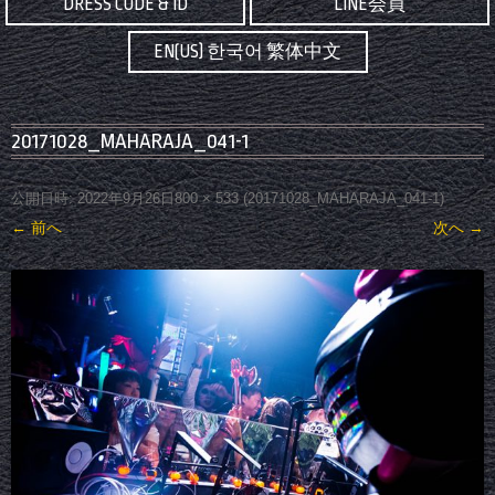
DRESS CODE & ID
LINE会員
EN(US) 한국어 繁体中文
20171028_MAHARAJA_041-1
公開日時:
2022年9月26日
800 × 533
(
20171028_MAHARAJA_041-1
)
← 前へ
次へ →