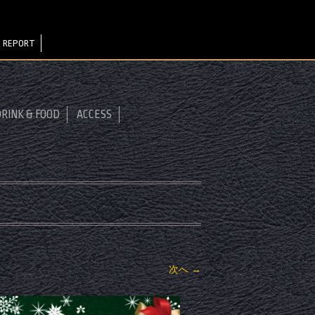
 REPORT
RINK & FOOD
ACCESS
次へ →