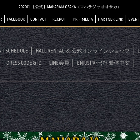
2020C | 【公式】MAHARAJA OSAKA（マハラジャ オオサカ）
R
FACEBOOK
CONTACT
RECRUIT
PR・MEDIA
PARTNER LINK
EVENT
NT SCHEDULE
HALL RENTAL ＆ 公式オンラインショップ
D
DRESS CODE & ID
LINE会員
EN(US) 한국어 繁体中文